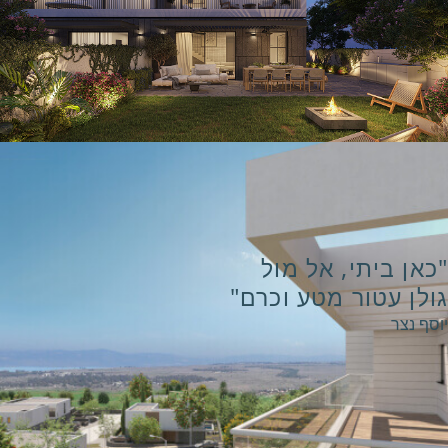
 ביתי, אל מול
 עטור מטע וכרם"
צר