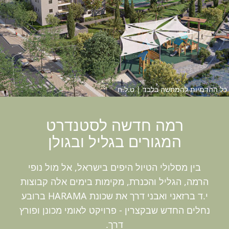
דמיות להמחשה בלבד | ט.ל.ח
המגורים בגליל ובגולן
בין מסלולי הטיול היפים בישראל, אל מול נופי
הרמה, הגליל והכנרת, מקימות בימים אלה קבוצות
י.ד ברזאני ואבני דרך את שכונת HARAMA ברובע
חלים החדש שבקצרין - פרויקט לאומי מכונן ופורץ
דרך.